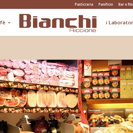
Pasticceria
Panificio
Bar e Ris
afè
i Laborator