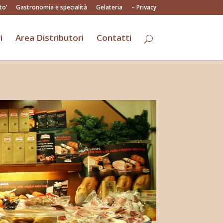
to’
Gastronomia e specialità
Gelateria
– Privacy
i
Area Distributori
Contatti