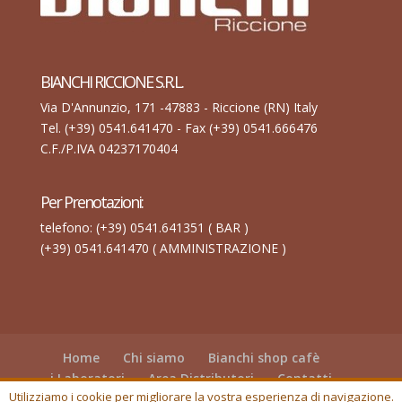
BIANCHI RICCIONE S.R.L.
Via D'Annunzio, 171 -47883 - Riccione (RN) Italy
Tel. (+39) 0541.641470 - Fax (+39) 0541.666476
C.F./P.IVA 04237170404
Per Prenotazioni:
telefono: (+39) 0541.641351 ( BAR )
(+39) 0541.641470 ( AMMINISTRAZIONE )
Home
Chi siamo
Bianchi shop cafè
i Laboratori
Area Distributori
Contatti
Utilizziamo i cookie per migliorare la vostra esperienza di navigazione.